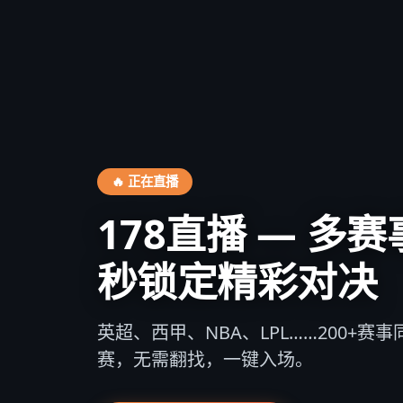
⚡ 闪电比分
比分更新快至1秒
任何得分
WebSocket实时推送，进球、扣篮
转播快5-8秒。