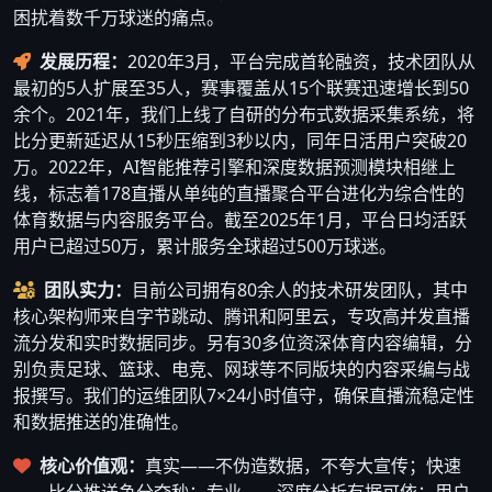
困扰着数千万球迷的痛点。
发展历程：
2020年3月，平台完成首轮融资，技术团队从
最初的5人扩展至35人，赛事覆盖从15个联赛迅速增长到50
余个。2021年，我们上线了自研的分布式数据采集系统，将
比分更新延迟从15秒压缩到3秒以内，同年日活用户突破20
万。2022年，AI智能推荐引擎和深度数据预测模块相继上
线，标志着178直播从单纯的直播聚合平台进化为综合性的
体育数据与内容服务平台。截至2025年1月，平台日均活跃
用户已超过50万，累计服务全球超过500万球迷。
团队实力：
目前公司拥有80余人的技术研发团队，其中
核心架构师来自字节跳动、腾讯和阿里云，专攻高并发直播
流分发和实时数据同步。另有30多位资深体育内容编辑，分
别负责足球、篮球、电竞、网球等不同版块的内容采编与战
报撰写。我们的运维团队7×24小时值守，确保直播流稳定性
和数据推送的准确性。
核心价值观：
真实——不伪造数据，不夸大宣传；快速
——比分推送争分夺秒；专业——深度分析有据可依；用户