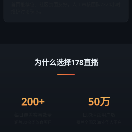
首页推荐位。社区氛围友好，人工审核团队7×24小时
维护讨论秩序。
为什么选择178直播
200+
50万
每日覆盖赛事数量
日均活跃用户数
涵盖30余类体育项目
覆盖全国及海外华人用户