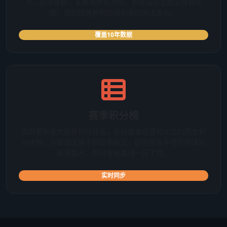
次、总进球数、主客场表现对比。系统自动生成交锋趋势
图，帮助球迷预判即将到来的对决走向。
覆盖10年数据
赛季积分榜
实时更新各大联赛积分排名，支持查看任意轮次后的历史积
分快照。升降级区用不同颜色标注，欧冠资格争夺区的球队
高亮显示，积分变化曲线一目了然。
实时同步