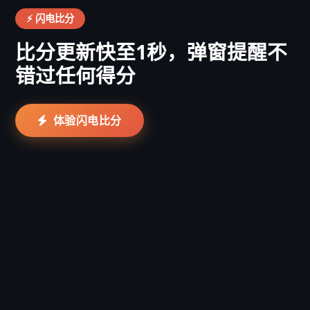
⚡ 闪电比分
比分更新快至1秒，弹窗提醒不
错过任何得分
体验闪电比分