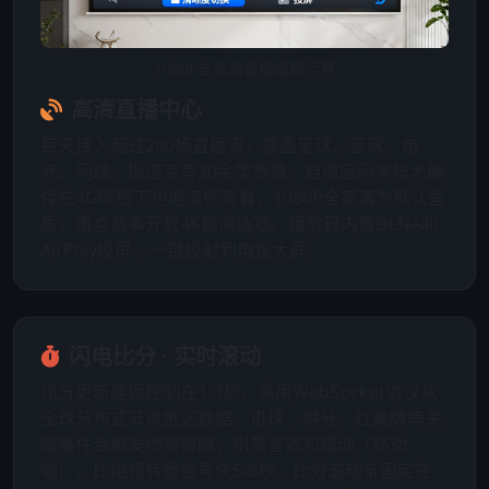
1080P全高清直播画质示意
高清直播中心
每天接入超过200场直播流，覆盖足球、篮球、电
竞、网球、斯诺克等30余类赛事。自适应码率技术确
保在4G网络下也能流畅观看，1080P全高清为默认画
质，重点赛事开放4K超清选项。播放器内置DLNA和
AirPlay投屏，一键投射到电视大屏。
闪电比分 · 实时滚动
比分更新延迟控制在1-3秒，采用WebSocket协议从
全球分布式节点推送数据。进球、得分、红黄牌等关
键事件会触发弹窗提醒，附带音效和震动（移动
端），比电视转播信号快5-8秒。比分滚动条固定在