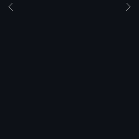
上一个
下一