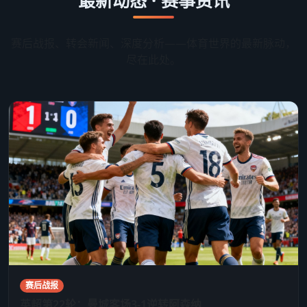
最新动态 · 赛事资讯
赛后战报、转会新闻、深度分析——体育世界的最新脉动，
尽在此处。
赛后战报
英超第22轮：曼城客场3-1逆转阿森纳