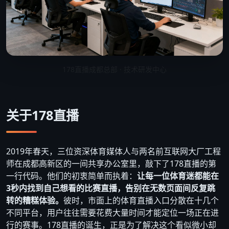
178直播成都总部 · 技术研发中心
关于178直播
2019年春天，三位资深体育媒体人与两名前互联网大厂工程
师在成都高新区的一间共享办公室里，敲下了178直播的第
一行代码。他们的初衷简单而执着：
让每一位体育迷都能在
3秒内找到自己想看的比赛直播，告别在无数页面间反复跳
转的糟糕体验。
彼时，市面上的体育直播入口分散在十几个
不同平台，用户往往需要花费大量时间才能定位一场正在进
行的赛事。178直播的诞生，正是为了解决这个看似微小却