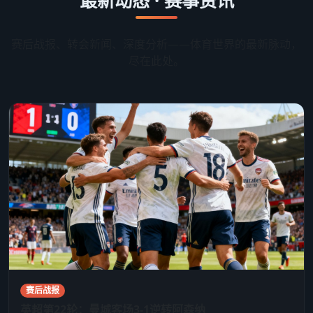
赛后战报、转会新闻、深度分析——体育世界的最新脉动，
尽在此处。
赛后战报
英超第22轮：曼城客场3-1逆转阿森纳