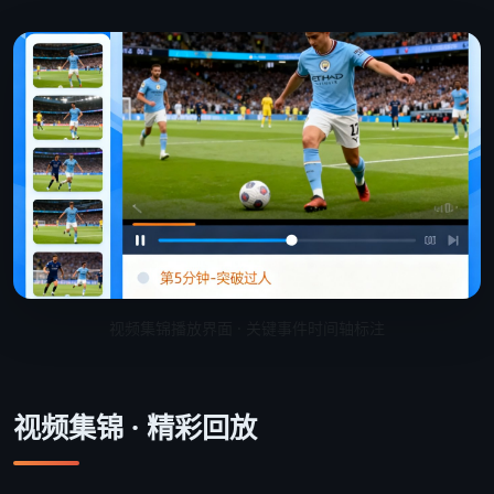
视频集锦播放界面 · 关键事件时间轴标注
视频集锦 · 精彩回放