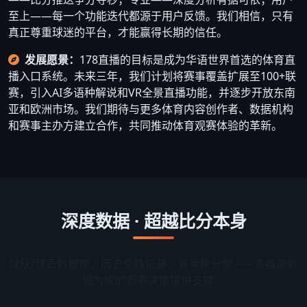
至上——每一个功能迭代都源于用户反馈。我们相信，只有
真正尊重球迷的平台，才能赢得长期的信任。
发展愿景：
178直播的目标是成为华语世界首选的体育直
播入口系统。未来三年，我们计划将赛事覆盖扩展至100+联
赛，引入AI多语种解说和VR全景直播功能，并逐步开放东南
亚和欧洲市场。我们期待与更多体育内容创作者、数据机构
和赛事主办方建立合作，共同推动体育观赛体验的革新。
深度数据 · 超越比分本身
球队/球员数据榜、历史交锋记录、赛季积分榜——多维度数
据为您的观赛决策提供支撑。