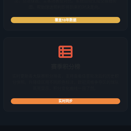
次、总进球数、主客场表现对比。系统自动生成交锋趋势
图，帮助球迷预判即将到来的对决走向。
覆盖10年数据
赛季积分榜
实时更新各大联赛积分排名，支持查看任意轮次后的历史积
分快照。升降级区用不同颜色标注，欧冠资格争夺区的球队
高亮显示，积分变化曲线一目了然。
实时同步