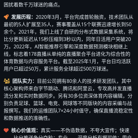
困扰着数千万球迷的痛点。
发展历程：
2020年3月，平台完成首轮融资，技术团队从
最初的5人扩展至35人，赛事覆盖从15个联赛迅速增长到50
余个。2021年，我们上线了自研的分布式数据采集系统，将
比分更新延迟从15秒压缩到3秒以内，同年日活用户突破20
万。2022年，AI智能推荐引擎和深度数据预测模块相继上
线，标志着178直播从单纯的直播聚合平台进化为综合性的
体育数据与内容服务平台。截至2025年1月，平台日均活跃
用户已超过50万，累计服务全球超过500万球迷。
团队实力：
目前公司拥有80余人的技术研发团队，其中
核心架构师来自字节跳动、腾讯和阿里云，专攻高并发直播
流分发和实时数据同步。另有30多位资深体育内容编辑，分
别负责足球、篮球、电竞、网球等不同版块的内容采编与战
报撰写。我们的运维团队7×24小时值守，确保直播流稳定性
和数据推送的准确性。
核心价值观：
真实——不伪造数据，不夸大宣传；快速
——比分推送争分夺秒；专业——深度分析有据可依；用户