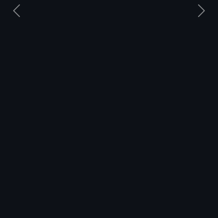
上一个
下一