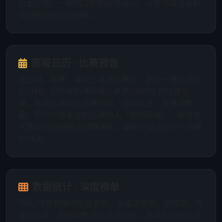
页面顶部，一眼扫过即知全场战况。历史交锋记录和
实时积分榜同步刷新。
赛程日历 · 比赛预告
按日期、联赛、球队三维筛选赛程，支持一键订阅球
队日程。日历视图清晰展示未来7天的全部比赛安
排，每场比赛标注开赛时间、对阵双方、直播源数
量。用户可将关注的比赛加入「我的赛程」，系统在
开赛前15分钟推送提醒通知，确保不错过任何一场精
彩对决。
数据统计 · 深度榜单
球队/球员数据榜每日更新，涵盖进球数、助攻数、传
球成功率、抢断次数等20余项指标。赛季积分榜支持