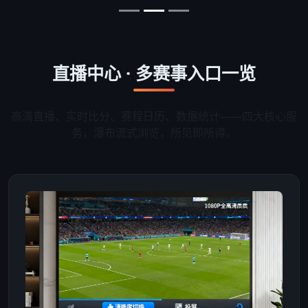
直播中心 · 多赛事入口一览
高清直播、实时比分、赛程日历、数据统计——四大核心服
务，瀑布流式浏览，所见即所得。