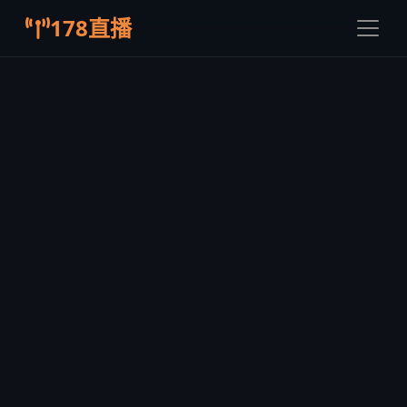
178直播