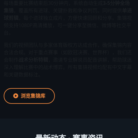
每场重要比赛结束后30分钟内，系统自动生成
3-5分钟全场
集锦
，覆盖所有进球、关键扑救和争议判罚。同时提供
单进
球剪辑
，每个进球独立成片，方便快速回顾和分享。集锦视
频支持1080P高清播放，可一键分享至微信、微博等社交平
台。
我们的视频团队与多家体育版权方达成合作，确保集锦内容
合法合规。对于重点赛事（如欧冠决赛、世界杯），我们还
会制作
战术分析特辑
，邀请专业解说员配音讲解，帮助球迷
深入理解比赛中的战术博弈。所有集锦视频均配有中文字幕
和关键数据标注。
浏览集锦库
最新动态 · 赛事资讯