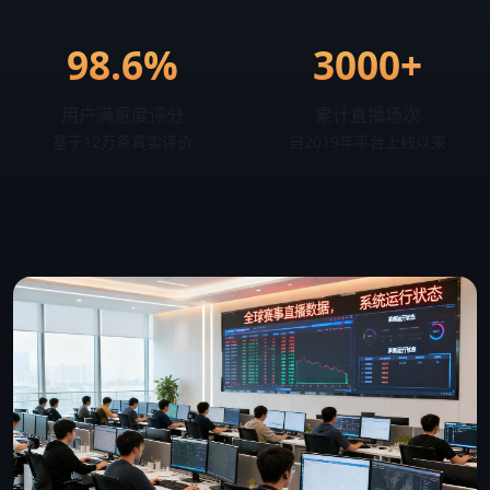
98.6%
3000+
用户满意度评分
累计直播场次
基于12万条真实评价
自2019年平台上线以来