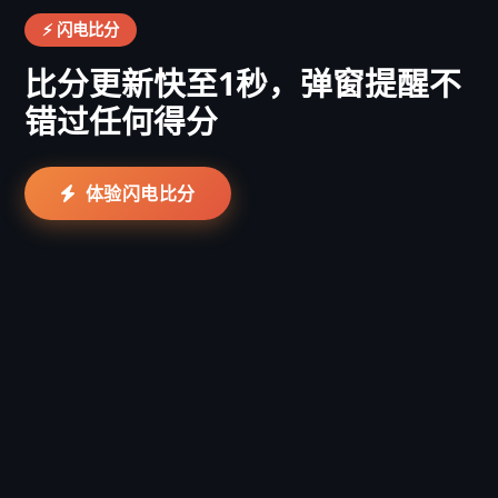
⚡ 闪电比分
比分更新快至1秒，弹窗提醒不
错过任何得分
体验闪电比分