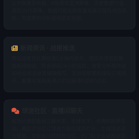
五大联赛及中超、K联赛等亚洲赛事，历史数据可追
溯至2015赛季。数据可视化图表直观展示球队状态走
势，为观赛和分析提供坚实依据。
新闻资讯 · 战报推送
赛后战报在比赛结束5分钟内发布，图文并茂搭配集
锦视频链接。转会新闻24小时追踪，独家分析稿件由
30余位资深体育编辑撰写。支持按联赛和球队订阅资
讯，重要突发新闻通过浏览器通知即时送达。
球迷社区 · 直播间聊天
每场比赛配备独立聊天室，支持文字、表情和投票互
动。赛后评分区让球迷为每位球员打分，生成球迷评
分榜单。发帖板块按联赛分区，热门帖子会被推送到