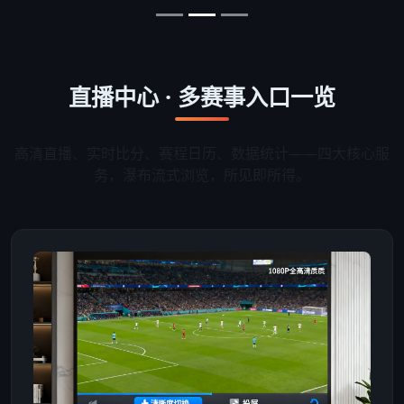
直播中心 · 多赛事入口一览
高清直播、实时比分、赛程日历、数据统计——四大核心服
务，瀑布流式浏览，所见即所得。