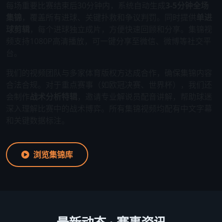
每场重要比赛结束后30分钟内，系统自动生成
3-5分钟全场
集锦
，覆盖所有进球、关键扑救和争议判罚。同时提供
单进
球剪辑
，每个进球独立成片，方便快速回顾和分享。集锦视
频支持1080P高清播放，可一键分享至微信、微博等社交平
台。
我们的视频团队与多家体育版权方达成合作，确保集锦内容
合法合规。对于重点赛事（如欧冠决赛、世界杯），我们还
会制作
战术分析特辑
，邀请专业解说员配音讲解，帮助球迷
深入理解比赛中的战术博弈。所有集锦视频均配有中文字幕
和关键数据标注。
浏览集锦库