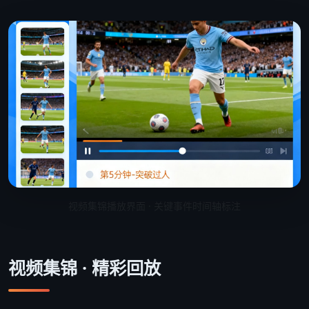
视频集锦播放界面 · 关键事件时间轴标注
视频集锦 · 精彩回放