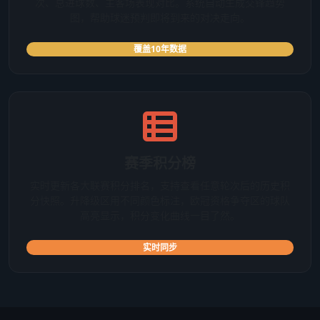
次、总进球数、主客场表现对比。系统自动生成交锋趋势
图，帮助球迷预判即将到来的对决走向。
覆盖10年数据
赛季积分榜
实时更新各大联赛积分排名，支持查看任意轮次后的历史积
分快照。升降级区用不同颜色标注，欧冠资格争夺区的球队
高亮显示，积分变化曲线一目了然。
实时同步