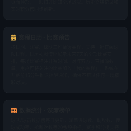
页面顶部，一眼扫过即知全场战况。历史交锋记录和
实时积分榜同步刷新。
赛程日历 · 比赛预告
按日期、联赛、球队三维筛选赛程，支持一键订阅球
队日程。日历视图清晰展示未来7天的全部比赛安
排，每场比赛标注开赛时间、对阵双方、直播源数
量。用户可将关注的比赛加入「我的赛程」，系统在
开赛前15分钟推送提醒通知，确保不错过任何一场精
彩对决。
数据统计 · 深度榜单
球队/球员数据榜每日更新，涵盖进球数、助攻数、传
球成功率、抢断次数等20余项指标。赛季积分榜支持