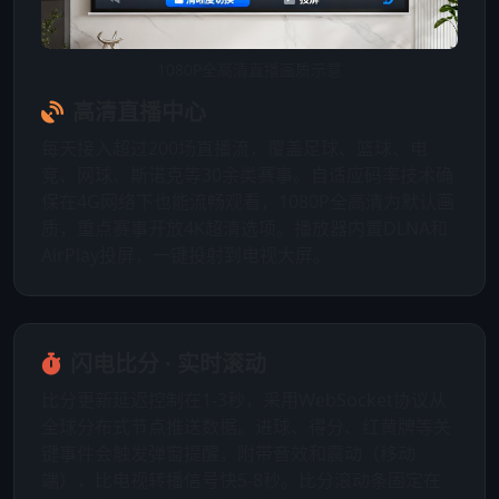
1080P全高清直播画质示意
高清直播中心
每天接入超过200场直播流，覆盖足球、篮球、电
竞、网球、斯诺克等30余类赛事。自适应码率技术确
保在4G网络下也能流畅观看，1080P全高清为默认画
质，重点赛事开放4K超清选项。播放器内置DLNA和
AirPlay投屏，一键投射到电视大屏。
闪电比分 · 实时滚动
比分更新延迟控制在1-3秒，采用WebSocket协议从
全球分布式节点推送数据。进球、得分、红黄牌等关
键事件会触发弹窗提醒，附带音效和震动（移动
端），比电视转播信号快5-8秒。比分滚动条固定在