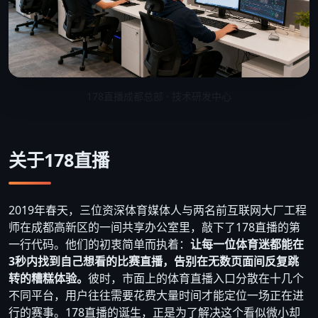
178直播成都总部 · 技术研发中心
关于178直播
2019年春天，三位资深体育媒体人与两名前互联网大厂工程
师在成都高新区的一间共享办公室里，敲下了178直播的第
一行代码。他们的初衷简单而执着：
让每一位体育迷都能在
3秒内找到自己想看的比赛直播，告别在无数页面间反复跳
转的糟糕体验。
彼时，市面上的体育直播入口分散在十几个
不同平台，用户往往需要花费大量时间才能定位一场正在进
行的赛事。178直播的诞生，正是为了解决这个看似微小却