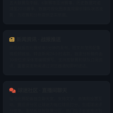
五大联赛及中超、K联赛等亚洲赛事，历史数据可追
溯至2015赛季。数据可视化图表直观展示球队状态走
势，为观赛和分析提供坚实依据。
新闻资讯 · 战报推送
赛后战报在比赛结束5分钟内发布，图文并茂搭配集
锦视频链接。转会新闻24小时追踪，独家分析稿件由
30余位资深体育编辑撰写。支持按联赛和球队订阅资
讯，重要突发新闻通过浏览器通知即时送达。
球迷社区 · 直播间聊天
每场比赛配备独立聊天室，支持文字、表情和投票互
动。赛后评分区让球迷为每位球员打分，生成球迷评
分榜单。发帖板块按联赛分区，热门帖子会被推送到