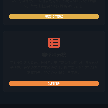
次、总进球数、主客场表现对比。系统自动生成交锋趋势
图，帮助球迷预判即将到来的对决走向。
覆盖10年数据
赛季积分榜
实时更新各大联赛积分排名，支持查看任意轮次后的历史积
分快照。升降级区用不同颜色标注，欧冠资格争夺区的球队
高亮显示，积分变化曲线一目了然。
实时同步