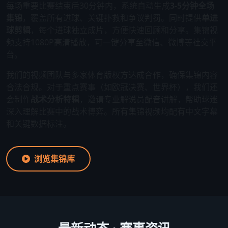
每场重要比赛结束后30分钟内，系统自动生成
3-5分钟全场
集锦
，覆盖所有进球、关键扑救和争议判罚。同时提供
单进
球剪辑
，每个进球独立成片，方便快速回顾和分享。集锦视
频支持1080P高清播放，可一键分享至微信、微博等社交平
台。
我们的视频团队与多家体育版权方达成合作，确保集锦内容
合法合规。对于重点赛事（如欧冠决赛、世界杯），我们还
会制作
战术分析特辑
，邀请专业解说员配音讲解，帮助球迷
深入理解比赛中的战术博弈。所有集锦视频均配有中文字幕
和关键数据标注。
浏览集锦库