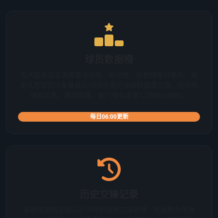
球员数据榜
五大联赛及主流赛事进球榜、助攻榜、扑救榜每日更新。点
击任意球员可查看其近10场比赛的详细数据雷达图，包括传
球成功率、跑动距离、射门转化率等12项核心指标。
每日06:00更新
历史交锋记录
查询任意两支球队近10年的全部交锋数据，包括胜负平场