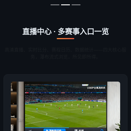
直播中心 · 多赛事入口一览
高清直播、实时比分、赛程日历、数据统计——四大核心服
务，瀑布流式浏览，所见即所得。