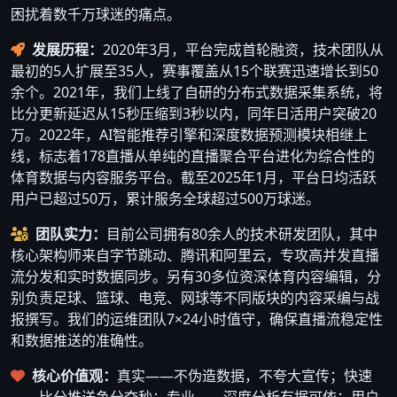
困扰着数千万球迷的痛点。
发展历程：
2020年3月，平台完成首轮融资，技术团队从
最初的5人扩展至35人，赛事覆盖从15个联赛迅速增长到50
余个。2021年，我们上线了自研的分布式数据采集系统，将
比分更新延迟从15秒压缩到3秒以内，同年日活用户突破20
万。2022年，AI智能推荐引擎和深度数据预测模块相继上
线，标志着178直播从单纯的直播聚合平台进化为综合性的
体育数据与内容服务平台。截至2025年1月，平台日均活跃
用户已超过50万，累计服务全球超过500万球迷。
团队实力：
目前公司拥有80余人的技术研发团队，其中
核心架构师来自字节跳动、腾讯和阿里云，专攻高并发直播
流分发和实时数据同步。另有30多位资深体育内容编辑，分
别负责足球、篮球、电竞、网球等不同版块的内容采编与战
报撰写。我们的运维团队7×24小时值守，确保直播流稳定性
和数据推送的准确性。
核心价值观：
真实——不伪造数据，不夸大宣传；快速
——比分推送争分夺秒；专业——深度分析有据可依；用户