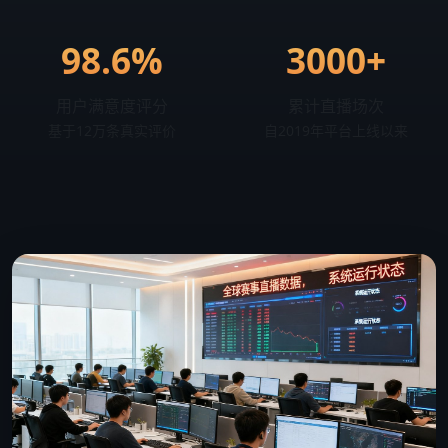
98.6%
3000+
用户满意度评分
累计直播场次
基于12万条真实评价
自2019年平台上线以来