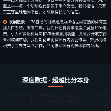
至上——每一个功能迭代都源于用户反馈。我们相信，只有
真正尊重球迷的平台，才能赢得长期的信任。
发展愿景：
178直播的目标是成为华语世界首选的体育直
播入口系统。未来三年，我们计划将赛事覆盖扩展至100+联
赛，引入AI多语种解说和VR全景直播功能，并逐步开放东南
亚和欧洲市场。我们期待与更多体育内容创作者、数据机构
和赛事主办方建立合作，共同推动体育观赛体验的革新。
深度数据 · 超越比分本身
球队/球员数据榜、历史交锋记录、赛季积分榜——多维度数
据为您的观赛决策提供支撑。