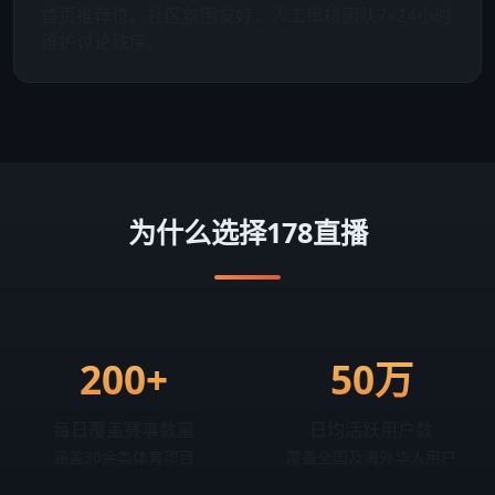
首页推荐位。社区氛围友好，人工审核团队7×24小时
维护讨论秩序。
为什么选择178直播
200+
50万
每日覆盖赛事数量
日均活跃用户数
涵盖30余类体育项目
覆盖全国及海外华人用户