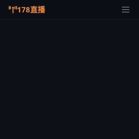
178直播