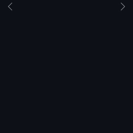
上一个
下一