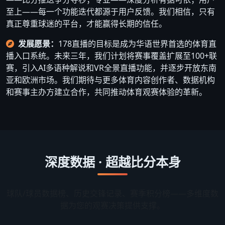
至上——每一个功能迭代都源于用户反馈。我们相信，只有
真正尊重球迷的平台，才能赢得长期的信任。
发展愿景：
178直播的目标是成为华语世界首选的体育直
播入口系统。未来三年，我们计划将赛事覆盖扩展至100+联
赛，引入AI多语种解说和VR全景直播功能，并逐步开放东南
亚和欧洲市场。我们期待与更多体育内容创作者、数据机构
和赛事主办方建立合作，共同推动体育观赛体验的革新。
深度数据 · 超越比分本身
球队/球员数据榜、历史交锋记录、赛季积分榜——多维度数
据为您的观赛决策提供支撑。