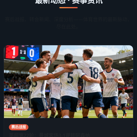
赛后战报、转会新闻、深度分析——体育世界的最新脉动，
尽在此处。
赛后战报
英超第22轮：曼城客场3-1逆转阿森纳