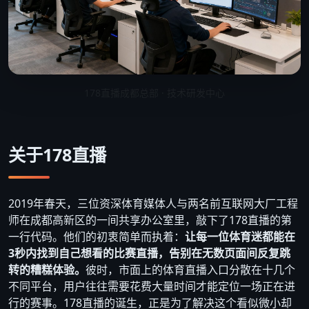
178直播成都总部 · 技术研发中心
关于178直播
2019年春天，三位资深体育媒体人与两名前互联网大厂工程
师在成都高新区的一间共享办公室里，敲下了178直播的第
一行代码。他们的初衷简单而执着：
让每一位体育迷都能在
3秒内找到自己想看的比赛直播，告别在无数页面间反复跳
转的糟糕体验。
彼时，市面上的体育直播入口分散在十几个
不同平台，用户往往需要花费大量时间才能定位一场正在进
行的赛事。178直播的诞生，正是为了解决这个看似微小却