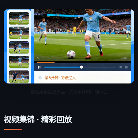
视频集锦播放界面 · 关键事件时间轴标注
视频集锦 · 精彩回放