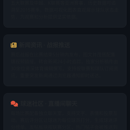
五大联赛及中超、K联赛等亚洲赛事，历史数据可追
溯至2015赛季。数据可视化图表直观展示球队状态走
势，为观赛和分析提供坚实依据。
新闻资讯 · 战报推送
赛后战报在比赛结束5分钟内发布，图文并茂搭配集
锦视频链接。转会新闻24小时追踪，独家分析稿件由
30余位资深体育编辑撰写。支持按联赛和球队订阅资
讯，重要突发新闻通过浏览器通知即时送达。
球迷社区 · 直播间聊天
每场比赛配备独立聊天室，支持文字、表情和投票互
动。赛后评分区让球迷为每位球员打分，生成球迷评
分榜单。发帖板块按联赛分区，热门帖子会被推送到