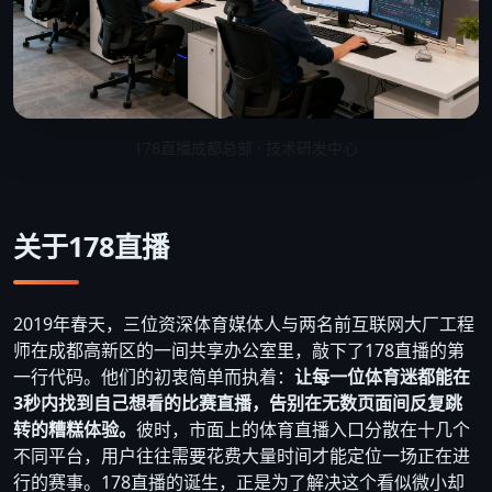
178直播成都总部 · 技术研发中心
关于178直播
2019年春天，三位资深体育媒体人与两名前互联网大厂工程
师在成都高新区的一间共享办公室里，敲下了178直播的第
一行代码。他们的初衷简单而执着：
让每一位体育迷都能在
3秒内找到自己想看的比赛直播，告别在无数页面间反复跳
转的糟糕体验。
彼时，市面上的体育直播入口分散在十几个
不同平台，用户往往需要花费大量时间才能定位一场正在进
行的赛事。178直播的诞生，正是为了解决这个看似微小却