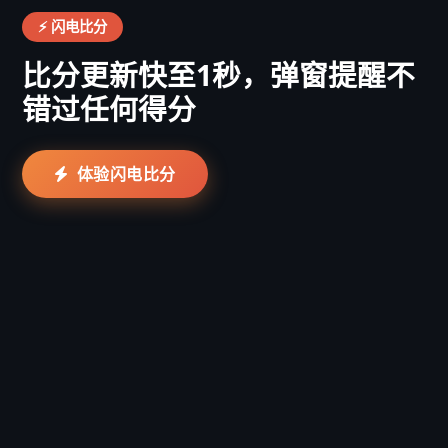
⚡ 闪电比分
比分更新快至1秒，弹窗提醒不
错过任何得分
体验闪电比分