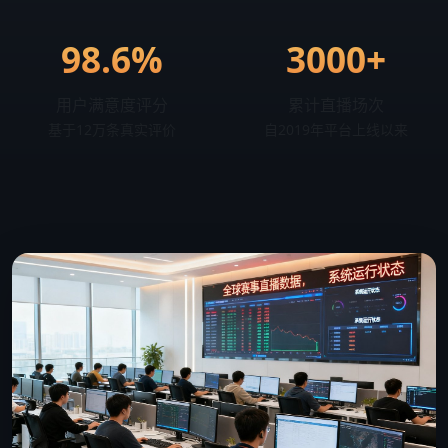
98.6%
3000+
用户满意度评分
累计直播场次
基于12万条真实评价
自2019年平台上线以来