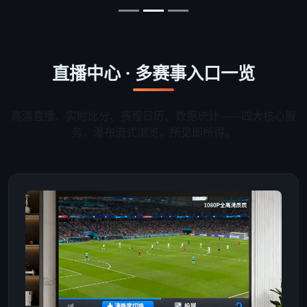
直播中心 · 多赛事入口一览
高清直播、实时比分、赛程日历、数据统计——四大核心服
务，瀑布流式浏览，所见即所得。