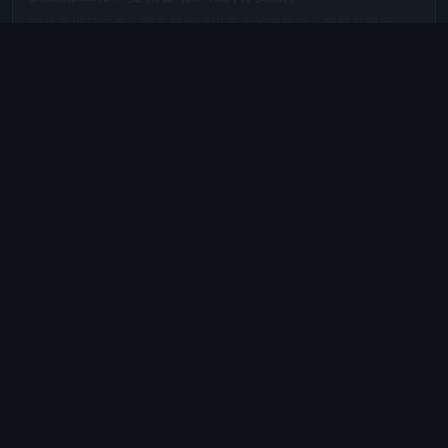
哈兰德梅开二度，德布劳内送出两次关键助攻，曼城在落后一
球的情况下连扳三球完成逆转。
2025-01-15
转会新闻
冬季转会窗：皇马正式签下法国中场新星