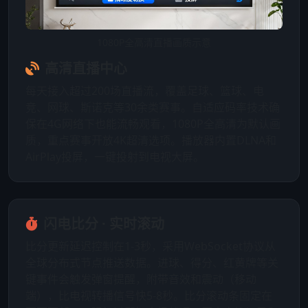
1080P全高清直播画质示意
高清直播中心
每天接入超过200场直播流，覆盖足球、篮球、电
竞、网球、斯诺克等30余类赛事。自适应码率技术确
保在4G网络下也能流畅观看，1080P全高清为默认画
质，重点赛事开放4K超清选项。播放器内置DLNA和
AirPlay投屏，一键投射到电视大屏。
闪电比分 · 实时滚动
比分更新延迟控制在1-3秒，采用WebSocket协议从
全球分布式节点推送数据。进球、得分、红黄牌等关
键事件会触发弹窗提醒，附带音效和震动（移动
端），比电视转播信号快5-8秒。比分滚动条固定在