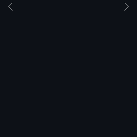
上一个
下一