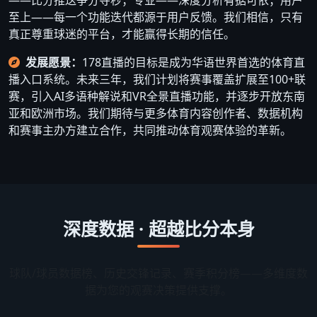
至上——每一个功能迭代都源于用户反馈。我们相信，只有
真正尊重球迷的平台，才能赢得长期的信任。
发展愿景：
178直播的目标是成为华语世界首选的体育直
播入口系统。未来三年，我们计划将赛事覆盖扩展至100+联
赛，引入AI多语种解说和VR全景直播功能，并逐步开放东南
亚和欧洲市场。我们期待与更多体育内容创作者、数据机构
和赛事主办方建立合作，共同推动体育观赛体验的革新。
深度数据 · 超越比分本身
球队/球员数据榜、历史交锋记录、赛季积分榜——多维度数
据为您的观赛决策提供支撑。