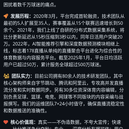
困扰着数千万球迷的痛点。
发展历程：
2020年3月，平台完成首轮融资，技术团队从
最初的5人扩展至35人，赛事覆盖从15个联赛迅速增长到50
余个。2021年，我们上线了自研的分布式数据采集系统，将
比分更新延迟从15秒压缩到3秒以内，同年日活用户突破20
万。2022年，AI智能推荐引擎和深度数据预测模块相继上
线，标志着178直播从单纯的直播聚合平台进化为综合性的
体育数据与内容服务平台。截至2025年1月，平台日均活跃
用户已超过50万，累计服务全球超过500万球迷。
团队实力：
目前公司拥有80余人的技术研发团队，其中
核心架构师来自字节跳动、腾讯和阿里云，专攻高并发直播
流分发和实时数据同步。另有30多位资深体育内容编辑，分
别负责足球、篮球、电竞、网球等不同版块的内容采编与战
报撰写。我们的运维团队7×24小时值守，确保直播流稳定性
和数据推送的准确性。
核心价值观：
真实——不伪造数据，不夸大宣传；快速
——比分推送争分夺秒；专业——深度分析有据可依；用户