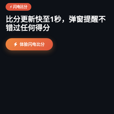
⚡ 闪电比分
比分更新快至1秒，弹窗提醒不
错过任何得分
体验闪电比分