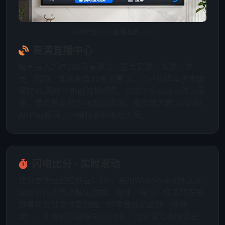
1080P全高清直播画质示意
高清直播中心
每天接入超过200场直播流，覆盖足球、篮球、电
竞、网球、斯诺克等30余类赛事。自适应码率技术确
保在4G网络下也能流畅观看，1080P全高清为默认画
质，重点赛事开放4K超清选项。播放器内置DLNA和
AirPlay投屏，一键投射到电视大屏。
闪电比分 · 实时滚动
比分更新延迟控制在1-3秒，采用WebSocket协议从
全球分布式节点推送数据。进球、得分、红黄牌等关
键事件会触发弹窗提醒，附带音效和震动（移动
端），比电视转播信号快5-8秒。比分滚动条固定在