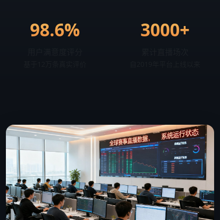
98.6%
3000+
用户满意度评分
累计直播场次
基于12万条真实评价
自2019年平台上线以来