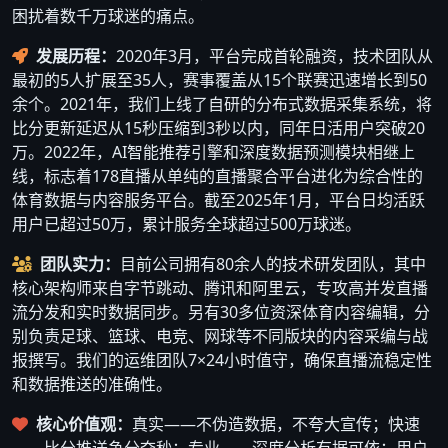
困扰着数千万球迷的痛点。
发展历程：
2020年3月，平台完成首轮融资，技术团队从
最初的5人扩展至35人，赛事覆盖从15个联赛迅速增长到50
余个。2021年，我们上线了自研的分布式数据采集系统，将
比分更新延迟从15秒压缩到3秒以内，同年日活用户突破20
万。2022年，AI智能推荐引擎和深度数据预测模块相继上
线，标志着178直播从单纯的直播聚合平台进化为综合性的
体育数据与内容服务平台。截至2025年1月，平台日均活跃
用户已超过50万，累计服务全球超过500万球迷。
团队实力：
目前公司拥有80余人的技术研发团队，其中
核心架构师来自字节跳动、腾讯和阿里云，专攻高并发直播
流分发和实时数据同步。另有30多位资深体育内容编辑，分
别负责足球、篮球、电竞、网球等不同版块的内容采编与战
报撰写。我们的运维团队7×24小时值守，确保直播流稳定性
和数据推送的准确性。
核心价值观：
真实——不伪造数据，不夸大宣传；快速
——比分推送争分夺秒；专业——深度分析有据可依；用户