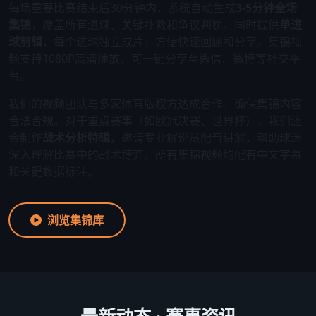
每场重要比赛结束后30分钟内，系统自动生成
3-5分钟全场
集锦
，覆盖所有进球、关键扑救和争议判罚。同时提供
单进
球剪辑
，每个进球独立成片，方便快速回顾和分享。集锦视
频支持1080P高清播放，可一键分享至微信、微博等社交平
台。
我们的视频团队与多家体育版权方达成合作，确保集锦内容
合法合规。对于重点赛事（如欧冠决赛、世界杯），我们还
会制作
战术分析特辑
，邀请专业解说员配音讲解，帮助球迷
深入理解比赛中的战术博弈。所有集锦视频均配有中文字幕
和关键数据标注。
浏览集锦库