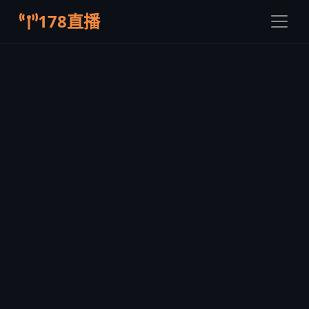
178直播