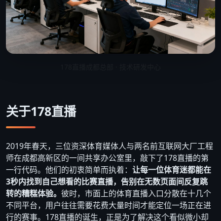
178直播成都总部 · 技术研发中心
关于178直播
2019年春天，三位资深体育媒体人与两名前互联网大厂工程
师在成都高新区的一间共享办公室里，敲下了178直播的第
一行代码。他们的初衷简单而执着：
让每一位体育迷都能在
3秒内找到自己想看的比赛直播，告别在无数页面间反复跳
转的糟糕体验。
彼时，市面上的体育直播入口分散在十几个
不同平台，用户往往需要花费大量时间才能定位一场正在进
行的赛事。178直播的诞生，正是为了解决这个看似微小却