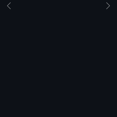
上一个
下一