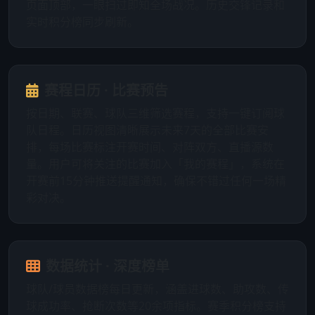
页面顶部，一眼扫过即知全场战况。历史交锋记录和
实时积分榜同步刷新。
赛程日历 · 比赛预告
按日期、联赛、球队三维筛选赛程，支持一键订阅球
队日程。日历视图清晰展示未来7天的全部比赛安
排，每场比赛标注开赛时间、对阵双方、直播源数
量。用户可将关注的比赛加入「我的赛程」，系统在
开赛前15分钟推送提醒通知，确保不错过任何一场精
彩对决。
数据统计 · 深度榜单
球队/球员数据榜每日更新，涵盖进球数、助攻数、传
球成功率、抢断次数等20余项指标。赛季积分榜支持