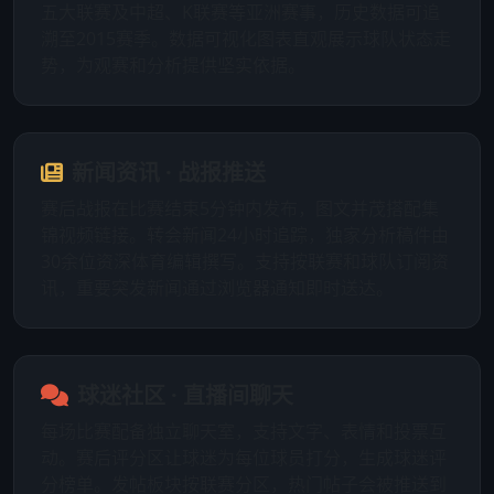
五大联赛及中超、K联赛等亚洲赛事，历史数据可追
溯至2015赛季。数据可视化图表直观展示球队状态走
势，为观赛和分析提供坚实依据。
新闻资讯 · 战报推送
赛后战报在比赛结束5分钟内发布，图文并茂搭配集
锦视频链接。转会新闻24小时追踪，独家分析稿件由
30余位资深体育编辑撰写。支持按联赛和球队订阅资
讯，重要突发新闻通过浏览器通知即时送达。
球迷社区 · 直播间聊天
每场比赛配备独立聊天室，支持文字、表情和投票互
动。赛后评分区让球迷为每位球员打分，生成球迷评
分榜单。发帖板块按联赛分区，热门帖子会被推送到