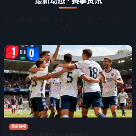
最新动态 · 赛事资讯
赛后战报、转会新闻、深度分析——体育世界的最新脉动，
尽在此处。
赛后战报
英超第22轮：曼城客场3-1逆转阿森纳