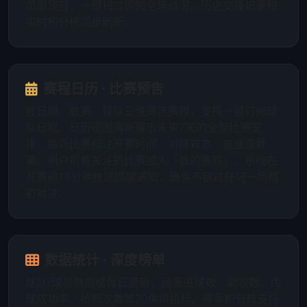
页面顶部，一眼扫过即知全场战况。历史交锋记录和
实时积分榜同步刷新。
赛程日历 · 比赛预告
按日期、联赛、球队三维筛选赛程，支持一键订阅球
队日程。日历视图清晰展示未来7天的全部比赛安
排，每场比赛标注开赛时间、对阵双方、直播源数
量。用户可将关注的比赛加入「我的赛程」，系统在
开赛前15分钟推送提醒通知，确保不错过任何一场精
彩对决。
数据统计 · 深度榜单
球队/球员数据榜每日更新，涵盖进球数、助攻数、传
球成功率、抢断次数等20余项指标。赛季积分榜支持