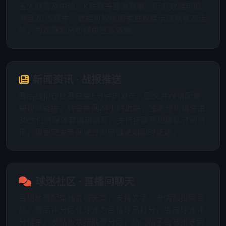
五大联赛及中超、K联赛等亚洲赛事，历史数据可追
溯至2015赛季。数据可视化图表直观展示球队状态走
势，为观赛和分析提供坚实依据。
新闻资讯 · 战报推送
赛后战报在比赛结束5分钟内发布，图文并茂搭配集
锦视频链接。转会新闻24小时追踪，独家分析稿件由
30余位资深体育编辑撰写。支持按联赛和球队订阅资
讯，重要突发新闻通过浏览器通知即时送达。
球迷社区 · 直播间聊天
每场比赛配备独立聊天室，支持文字、表情和投票互
动。赛后评分区让球迷为每位球员打分，生成球迷评
分榜单。发帖板块按联赛分区，热门帖子会被推送到