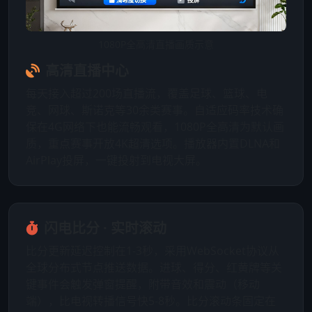
1080P全高清直播画质示意
高清直播中心
每天接入超过200场直播流，覆盖足球、篮球、电
竞、网球、斯诺克等30余类赛事。自适应码率技术确
保在4G网络下也能流畅观看，1080P全高清为默认画
质，重点赛事开放4K超清选项。播放器内置DLNA和
AirPlay投屏，一键投射到电视大屏。
闪电比分 · 实时滚动
比分更新延迟控制在1-3秒，采用WebSocket协议从
全球分布式节点推送数据。进球、得分、红黄牌等关
键事件会触发弹窗提醒，附带音效和震动（移动
端），比电视转播信号快5-8秒。比分滚动条固定在