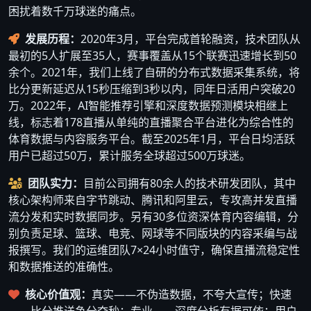
困扰着数千万球迷的痛点。
发展历程：
2020年3月，平台完成首轮融资，技术团队从
最初的5人扩展至35人，赛事覆盖从15个联赛迅速增长到50
余个。2021年，我们上线了自研的分布式数据采集系统，将
比分更新延迟从15秒压缩到3秒以内，同年日活用户突破20
万。2022年，AI智能推荐引擎和深度数据预测模块相继上
线，标志着178直播从单纯的直播聚合平台进化为综合性的
体育数据与内容服务平台。截至2025年1月，平台日均活跃
用户已超过50万，累计服务全球超过500万球迷。
团队实力：
目前公司拥有80余人的技术研发团队，其中
核心架构师来自字节跳动、腾讯和阿里云，专攻高并发直播
流分发和实时数据同步。另有30多位资深体育内容编辑，分
别负责足球、篮球、电竞、网球等不同版块的内容采编与战
报撰写。我们的运维团队7×24小时值守，确保直播流稳定性
和数据推送的准确性。
核心价值观：
真实——不伪造数据，不夸大宣传；快速