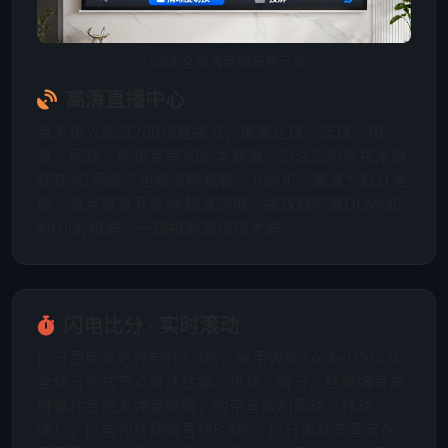
1080P全高清直播画质示意
高清直播中心
每天接入超过200场直播流，覆盖足球、篮球、电
竞、网球、斯诺克等30余类赛事。自适应码率技术确
保在4G网络下也能流畅观看，1080P全高清为默认画
质，重点赛事开放4K超清选项。播放器内置DLNA和
AirPlay投屏，一键投射到电视大屏。
闪电比分 · 实时滚动
比分更新延迟控制在1-3秒，采用WebSocket协议从
全球分布式节点推送数据。进球、得分、红黄牌等关
键事件会触发弹窗提醒，附带音效和震动（移动
端），比电视转播信号快5-8秒。比分滚动条固定在