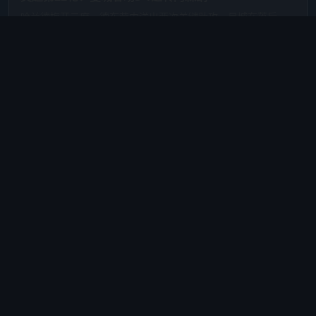
哈兰德梅开二度，德布劳内送出两次关键助攻，曼城在落后一
球的情况下连扳三球完成逆转。
2025-01-15
转会新闻
冬季转会窗：皇马正式签下法国中场新星