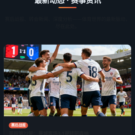
赛后战报、转会新闻、深度分析——体育世界的最新脉动，
尽在此处。
赛后战报
英超第22轮：曼城客场3-1逆转阿森纳