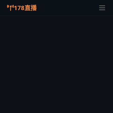
178直播