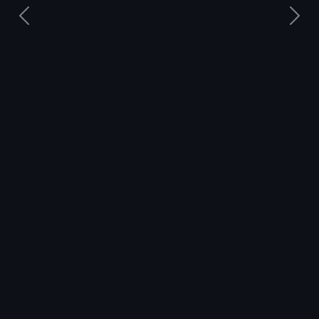
上一个
下一