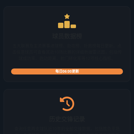
球员数据榜
五大联赛及主流赛事进球榜、助攻榜、扑救榜每日更新。点
击任意球员可查看其近10场比赛的详细数据雷达图，包括传
球成功率、跑动距离、射门转化率等12项核心指标。
每日06:00更新
历史交锋记录
查询任意两支球队近10年的全部交锋数据，包括胜负平场