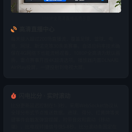
1080P全高清直播画质示意
高清直播中心
每天接入超过200场直播流，覆盖足球、篮球、电
竞、网球、斯诺克等30余类赛事。自适应码率技术确
保在4G网络下也能流畅观看，1080P全高清为默认画
质，重点赛事开放4K超清选项。播放器内置DLNA和
AirPlay投屏，一键投射到电视大屏。
闪电比分 · 实时滚动
比分更新延迟控制在1-3秒，采用WebSocket协议从
全球分布式节点推送数据。进球、得分、红黄牌等关
键事件会触发弹窗提醒，附带音效和震动（移动
端），比电视转播信号快5-8秒。比分滚动条固定在